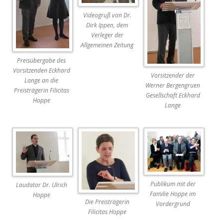
Videogruß von Dr.
Dirk Ippen, dem
Verleger der
Allgemeinen Zeitung
Preisübergabe des
Vorsitzenden Eckhard
Vorsitzender der
Lange an die
Werner Bergengruen
Preisträgerin Filicitas
Gesellschaft Eckhard
Hoppe
Lange
Publikum mit der
Laudator Dr. Ulrich
Familie Hoppe im
Hoppe
Die Preisträgerin
Vordergrund
Filicitas Hoppe