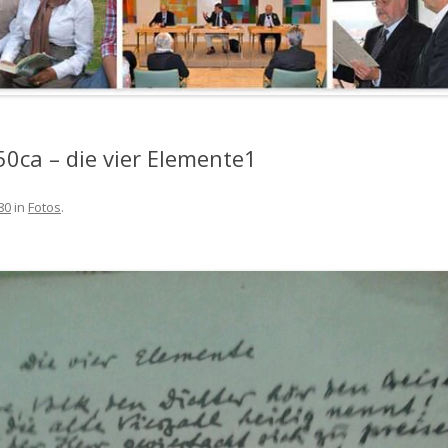
BERGENGRUENIANA II
2009: SVENJA 
WEIN
BERGENGRUENIANA I
WEIN
BERGENGRUENIANA 0
WEIN
0ca – die vier Elemente1
WEIN
WEIN
80
in
Fotos
.
WEIN
WEIN
WEIN