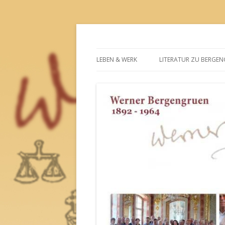
Werner-Bergengrue
LEBEN & WERK
LITERATUR ZU BERGE
NEUERSCHEINUNGEN
SEKUNDÄRLITERATUR
HÖRBUCH: BERGENGRUEN-
ZUR REZEPTION BER
NOVELLEN
NACH DEM 2. WELTKRI
AUFSATZ ZUM 125. GEBURTSTAG
BERGENGRUENIANA
BIOGRAPHIE
ZEITTAFEL
FOTOS
BIBLIOGRAPHIE